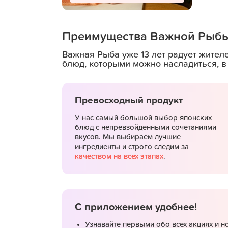
Преимущества Важной Рыб
В поддержку важных
лап
Важная Рыба уже 13 лет радует жител
блюд, которыми можно насладиться, в
Превосходный продукт
У нас самый большой выбор японских
блюд с непревзойденными сочетаниями
вкусов. Мы выбираем лучшие
ингредиенты и строго следим за
качеством на всех этапах
.
Подробнее
С приложением удобнее!
Самовывоз со скидкой
Узнавайте первыми обо всех акциях и н