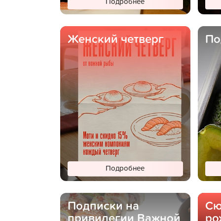
Подробнее
Женский четверг
По
Подробнее
Подписки на
Сю
привилегии Важной
ро