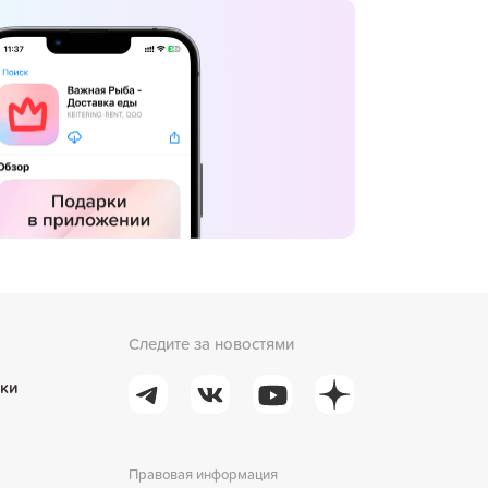
Следите за новостями
ки
Правовая информация