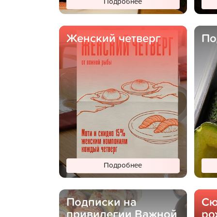
Подробнее
Женский четверг
По
Подробнее
Подписки на
Сю
привилегии Важной
ро