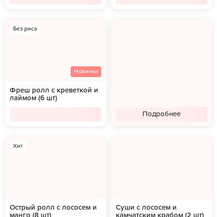
Без риса
Новинка
Фреш ролл с креветкой и
лаймом (6 шт)
Подробнее
Хит
Острый ролл с лососем и
Суши с лососем и
манго (8 шт)
камчатским крабом (2 шт)