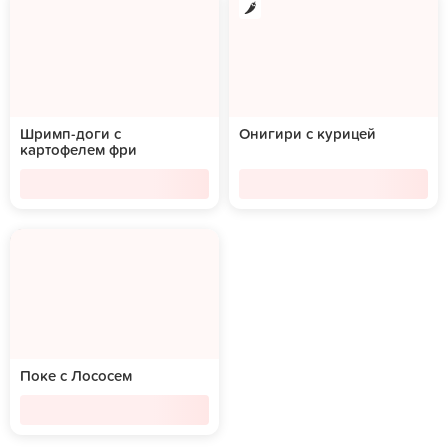
Шримп-доги с
Онигири с курицей
картофелем фри
Поке с Лососем